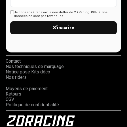
Je consens à recevoir la newsletter de 2D Racing.
RGPD : vos
données ne sont pas revendues.
S’inscrire
Contact
Nos techniques de marquage
Notice pose Kits déco
Nos riders
Moyens de paiement
Retours
CGV
Politique de confidentialité