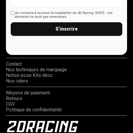
Je consens à recevoir la newsletter de 2D Racing.
RGPD : vos
données ne sont pas revendues.
S’inscrire
Contact
Nos techniques de marquage
Notice pose Kits déco
Nos riders
Moyens de paiement
Retours
CGV
Politique de confidentialité