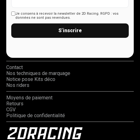
Je consens à recevoir la newsletter de 2D Racing.
RGPD : vos
données ne sont pas revendues.
S’inscrire
Contact
Nos techniques de marquage
Notice pose Kits déco
Nos riders
Moyens de paiement
Retours
CGV
Politique de confidentialité