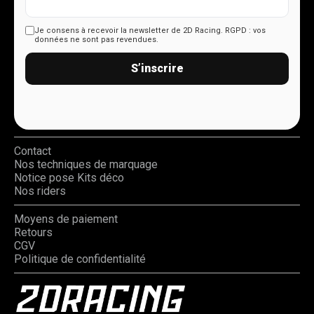
Je consens à recevoir la newsletter de 2D Racing.
RGPD : vos
données ne sont pas revendues.
S’inscrire
Contact
Nos techniques de marquage
Notice pose Kits déco
Nos riders
Moyens de paiement
Retours
CGV
Politique de confidentialité