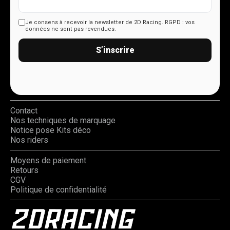
Je consens à recevoir la newsletter de 2D Racing.
RGPD : vos
données ne sont pas revendues.
S’inscrire
Contact
Nos techniques de marquage
Notice pose Kits déco
Nos riders
Moyens de paiement
Retours
CGV
Politique de confidentialité