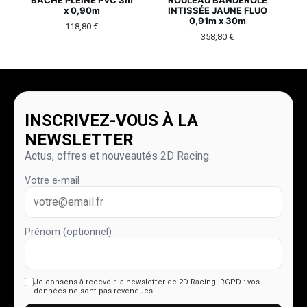
x 0,90m
INTISSÉE JAUNE FLUO
0,91m x 30m
118,80
€
358,80
€
INSCRIVEZ-VOUS À LA
NEWSLETTER
Actus, offres et nouveautés 2D Racing.
Votre e-mail
Prénom (optionnel)
Je consens à recevoir la newsletter de 2D Racing.
RGPD : vos
données ne sont pas revendues.