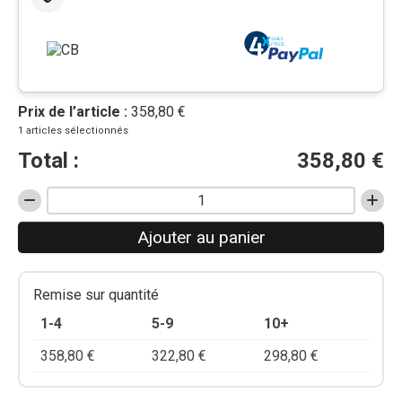
Prix de l’article :
358,80 €
1 articles sélectionnés
Total :
358,80
€
quantité
de
Ajouter au panier
BACHE
MICRO-
PERFORÉE
10m
Remise sur quantité
x
1-4
5-9
10+
1,30m
358,80
€
322,80
€
298,80
€