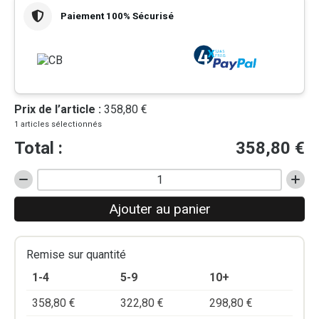
Paiement 100% Sécurisé
Prix de l’article :
358,80 €
1 articles sélectionnés
Total :
358,80
€
quantité
de
Ajouter au panier
BACHE
PLEINE
PVC
10m
Remise sur quantité
x
1-4
5-9
10+
1,30m
358,80
€
322,80
€
298,80
€