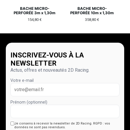
BACHE MICRO-
BACHE MICRO-
PERFORÉE 3m x 1,30m
PERFORÉE 10m x 1,30m
154,80
€
358,80
€
INSCRIVEZ-VOUS À LA
NEWSLETTER
Actus, offres et nouveautés 2D Racing.
Votre e-mail
Prénom (optionnel)
Je consens à recevoir la newsletter de 2D Racing.
RGPD : vos
données ne sont pas revendues.