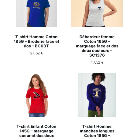
T-shirt Homme Coton
Débardeur femme
185G – Broderie face et
Coton 165G –
dos – BC03T
marquage face et dos
deux couleurs –
21,62
€
SC1376
17,52
€
T-shirt Enfant Coton
T-shirt Homme
145G – marquage
manches longues
coeur et dos deux
Coton 185G –