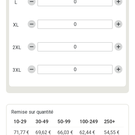
L
XL
2XL
3XL
Remise sur quantité
10-29
30-49
50-99
100-249
250+
71,77
€
69,62
€
66,03
€
62,44
€
54,55
€