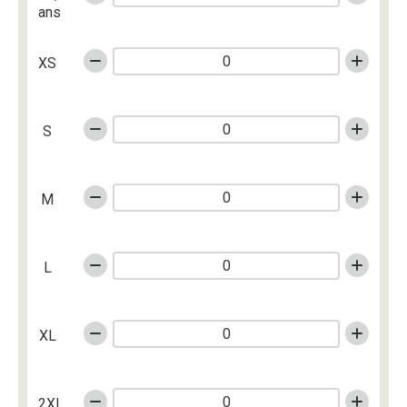
ans
XS
S
M
L
XL
2XL