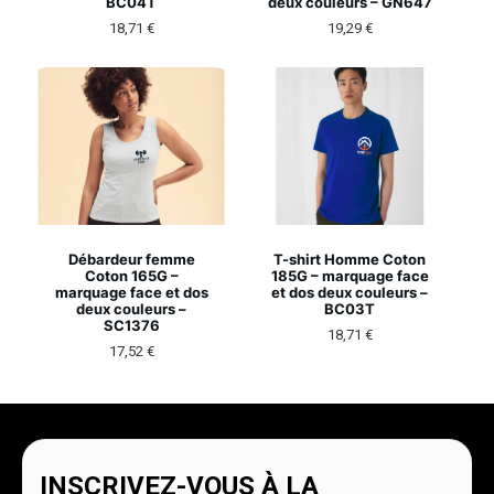
BC04T
deux couleurs – GN647
18,71
€
19,29
€
Débardeur femme
T-shirt Homme Coton
Coton 165G –
185G – marquage face
marquage face et dos
et dos deux couleurs –
deux couleurs –
BC03T
SC1376
18,71
€
17,52
€
INSCRIVEZ-VOUS À LA