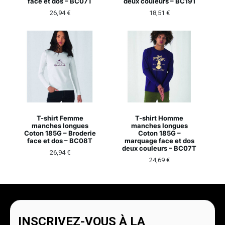
face et dos – BC07T
deux couleurs – BC191
26,94
€
18,51
€
T-shirt Femme
T-shirt Homme
manches longues
manches longues
Coton 185G – Broderie
Coton 185G –
face et dos – BC08T
marquage face et dos
deux couleurs – BC07T
26,94
€
24,69
€
INSCRIVEZ-VOUS À LA