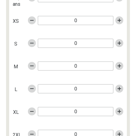
ans
XS
S
M
L
XL
2XL