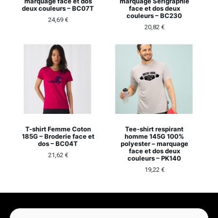
marquage face et dos
marquage Sérigraphie
deux couleurs – BC07T
face et dos deux
couleurs – BC230
24,69
€
20,82
€
T-shirt Femme Coton
Tee-shirt respirant
185G – Broderie face et
homme 145G 100%
dos – BC04T
polyester – marquage
face et dos deux
21,62
€
couleurs – PK140
19,22
€