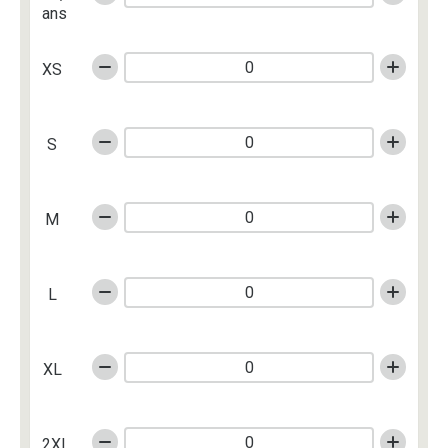
ans
XS
S
M
L
XL
2XL