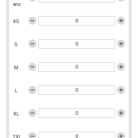
ans
XS
S
M
L
XL
2XL