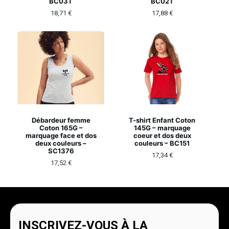
BC03T
BC02T
18,71
€
17,88
€
Débardeur femme
T-shirt Enfant Coton
Coton 165G –
145G – marquage
marquage face et dos
coeur et dos deux
deux couleurs –
couleurs – BC151
SC1376
17,34
€
17,52
€
INSCRIVEZ-VOUS À LA