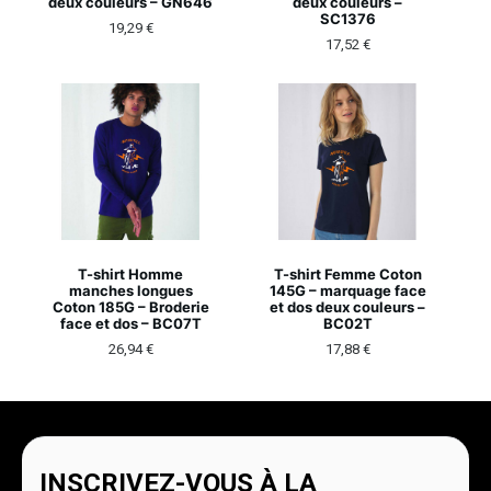
deux couleurs – GN646
deux couleurs –
SC1376
19,29
€
17,52
€
T-shirt Homme
T-shirt Femme Coton
manches longues
145G – marquage face
Coton 185G – Broderie
et dos deux couleurs –
face et dos – BC07T
BC02T
26,94
€
17,88
€
INSCRIVEZ-VOUS À LA