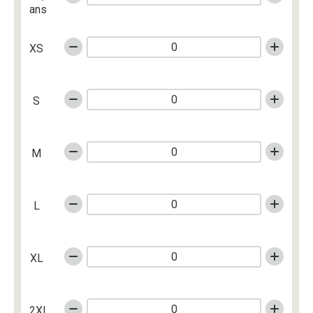
ans
XS
S
M
L
XL
2XL