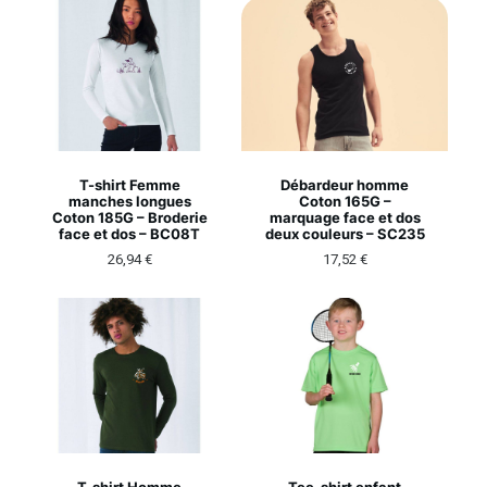
T-shirt Femme
Débardeur homme
manches longues
Coton 165G –
Coton 185G – Broderie
marquage face et dos
face et dos – BC08T
deux couleurs – SC235
26,94
€
17,52
€
T-shirt Homme
Tee-shirt enfant