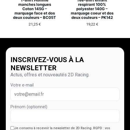
manches longues
respirant 100%
Coton 145G –
polyester 140G –
marquage face et dos
marquage coeur et dos
deux couleurs – BC05T
deux couleurs – PK142
21,25
€
19,22
€
INSCRIVEZ-VOUS À LA
NEWSLETTER
Actus, offres et nouveautés 2D Racing.
Votre e-mail
Prénom (optionnel)
Je consens à recevoir la newsletter de 2D Racing.
RGPD : vos