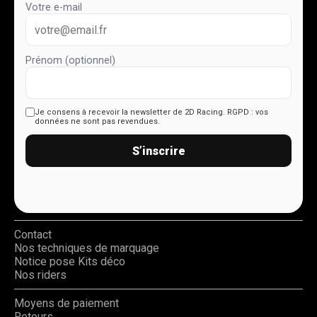
Votre e-mail
Prénom (optionnel)
Je consens à recevoir la newsletter de 2D Racing.
RGPD : vos
données ne sont pas revendues.
S’inscrire
Contact
Nos techniques de marquage
Notice pose Kits déco
Nos riders
Moyens de paiement
Retours