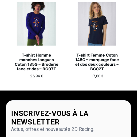
T-shirt Homme
T-shirt Femme Coton
manches longues
145G – marquage face
Coton 185G – Broderie
et dos deux couleurs –
face et dos – BC07T
BC02T
26,94
€
17,88
€
INSCRIVEZ-VOUS À LA
NEWSLETTER
Actus, offres et nouveautés 2D Racing.