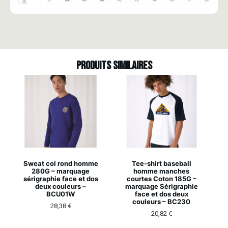
Produits similaires
Sweat col rond homme
Tee-shirt baseball
280G – marquage
homme manches
sérigraphie face et dos
courtes Coton 185G –
deux couleurs –
marquage Sérigraphie
BCU01W
face et dos deux
couleurs – BC230
28,38
€
20,82
€