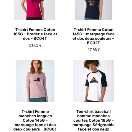
T-shirt Femme Coton
T-shirt Femme Coton
185G – Broderie face et
145G – marquage face
dos – BC04T
et dos deux couleurs –
BC02T
21,62
€
17,88
€
T-shirt Femme
Tee-shirt baseball
manches longues
homme manches
Coton 145G –
courtes Coton 185G –
marquage face et dos
marquage Sérigraphie
deux couleurs – BC06T
face et dos deux