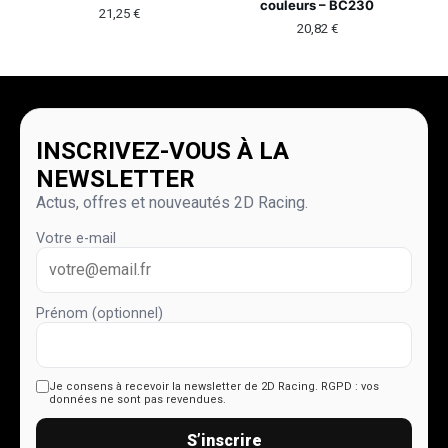
couleurs – BC230
21,25
€
20,82
€
INSCRIVEZ-VOUS À LA
NEWSLETTER
Actus, offres et nouveautés 2D Racing.
Votre e-mail
Prénom (optionnel)
Je consens à recevoir la newsletter de 2D Racing.
RGPD : vos
données ne sont pas revendues.
S’inscrire