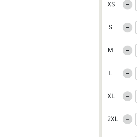
XS
S
M
L
XL
2XL