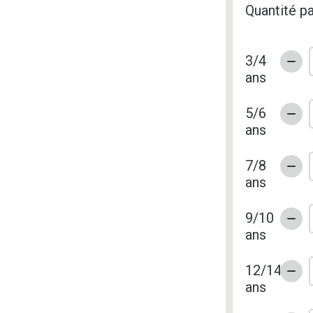
Quantité pa
3/4
ans
5/6
ans
7/8
ans
9/10
ans
12/14
ans