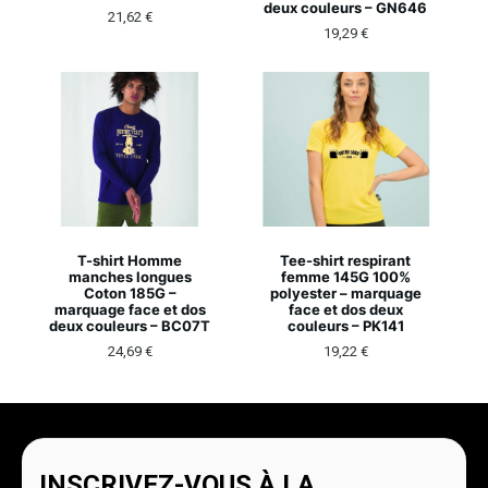
deux couleurs – GN646
21,62
€
19,29
€
T-shirt Homme
Tee-shirt respirant
manches longues
femme 145G 100%
Coton 185G –
polyester – marquage
marquage face et dos
face et dos deux
deux couleurs – BC07T
couleurs – PK141
24,69
€
19,22
€
INSCRIVEZ-VOUS À LA