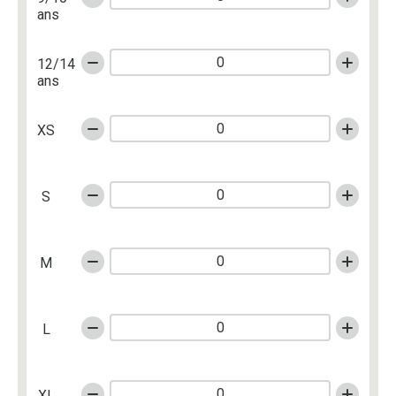
ans
12/14
ans
XS
S
M
L
XL