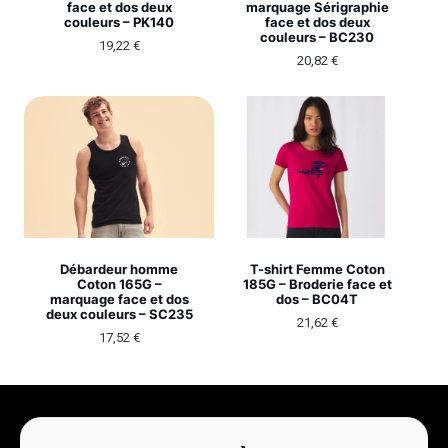
face et dos deux
marquage Sérigraphie
couleurs – PK140
face et dos deux
couleurs – BC230
19,22
€
20,82
€
Débardeur homme
T-shirt Femme Coton
Coton 165G –
185G – Broderie face et
marquage face et dos
dos – BC04T
deux couleurs – SC235
21,62
€
17,52
€