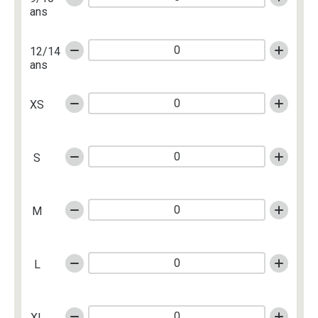
ans
12/14
ans
XS
S
M
L
XL