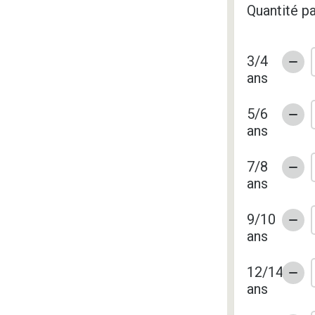
Quantité pa
3/4
ans
5/6
ans
7/8
ans
9/10
ans
12/14
ans