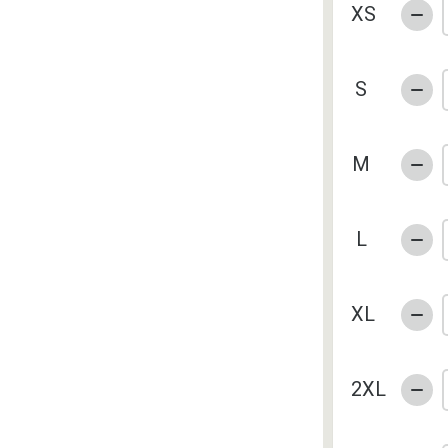
XS
S
M
L
XL
2XL