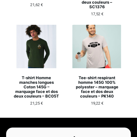
deux couleurs –
21,62
€
SC1376
17,52
€
T-shirt Homme
Tee-shirt respirant
manches longues
homme 145G 100%
Coton 145G –
polyester – marquage
marquage face et dos
face et dos deux
deux couleurs – BC05T
couleurs – PK140
21,25
€
19,22
€