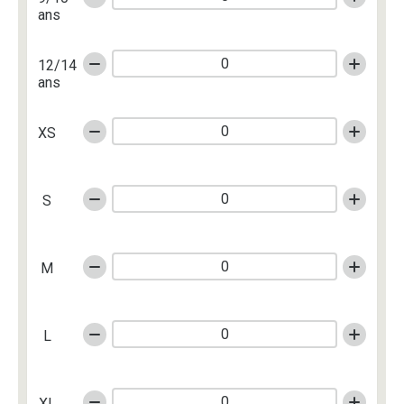
ans
12/14
ans
XS
S
M
L
XL