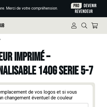
Pro
Devenir
re. Merci de votre compréhension.
revendeur
Pub
7
UR IMPRIMÉ –
ALISABLE 140g SERIE 5-7
'emplacement de vos logos et si vous
un changement éventuel de couleur