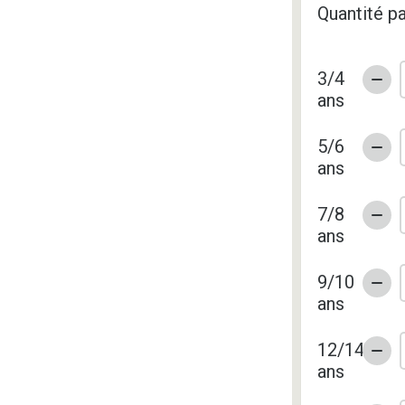
Quantité pa
3/4
ans
5/6
ans
7/8
ans
9/10
ans
12/14
ans