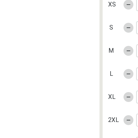
XS
S
M
L
XL
2XL