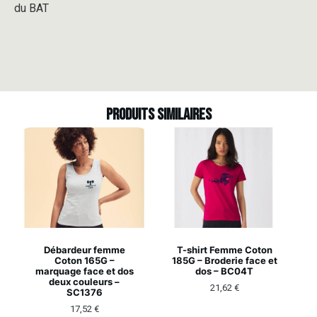
du BAT
Produits similaires
Débardeur femme
T-shirt Femme Coton
Coton 165G –
185G – Broderie face et
marquage face et dos
dos – BC04T
deux couleurs –
21,62
€
SC1376
17,52
€