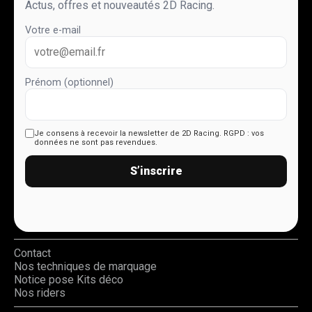
Actus, offres et nouveautés 2D Racing.
Votre e-mail
Prénom (optionnel)
Je consens à recevoir la newsletter de 2D Racing.
RGPD : vos
données ne sont pas revendues.
S’inscrire
Contact
Nos techniques de marquage
Notice pose Kits déco
Nos riders