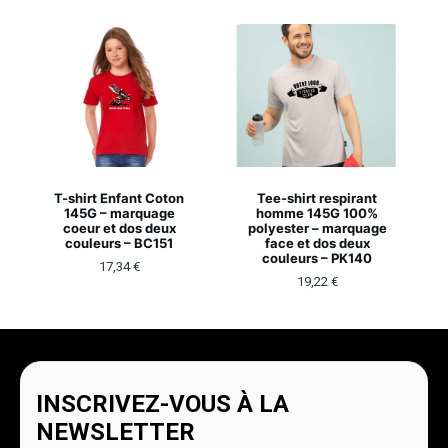
T-shirt Enfant Coton
Tee-shirt respirant
145G – marquage
homme 145G 100%
coeur et dos deux
polyester – marquage
couleurs – BC151
face et dos deux
couleurs – PK140
17,34
€
19,22
€
INSCRIVEZ-VOUS À LA
NEWSLETTER