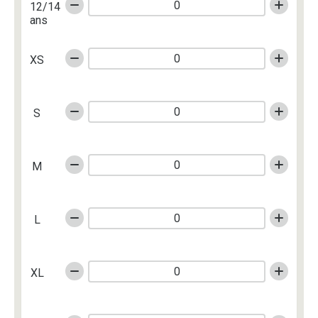
12/14
ans
XS
S
M
L
XL