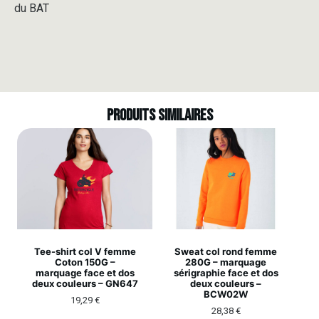
du BAT
Produits similaires
Tee-shirt col V femme
Sweat col rond femme
Coton 150G –
280G – marquage
marquage face et dos
sérigraphie face et dos
deux couleurs – GN647
deux couleurs –
BCW02W
19,29
€
28,38
€