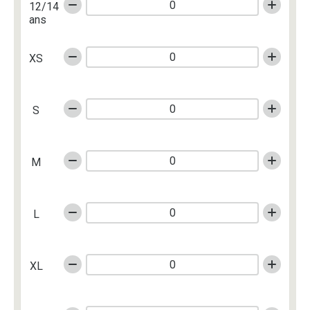
12/14
ans
XS
S
M
L
XL