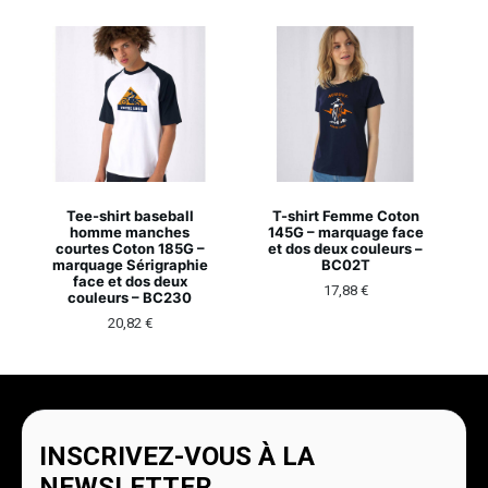
Tee-shirt baseball
T-shirt Femme Coton
homme manches
145G – marquage face
courtes Coton 185G –
et dos deux couleurs –
marquage Sérigraphie
BC02T
face et dos deux
17,88
€
couleurs – BC230
20,82
€
INSCRIVEZ-VOUS À LA
NEWSLETTER