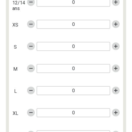
12/14
ans
XS
S
M
L
XL