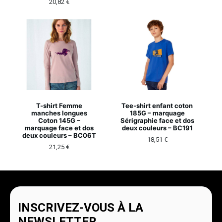
20,82
€
T-shirt Femme
Tee-shirt enfant coton
manches longues
185G – marquage
Coton 145G –
Sérigraphie face et dos
marquage face et dos
deux couleurs – BC191
deux couleurs – BC06T
18,51
€
21,25
€
INSCRIVEZ-VOUS À LA
NEWSLETTER