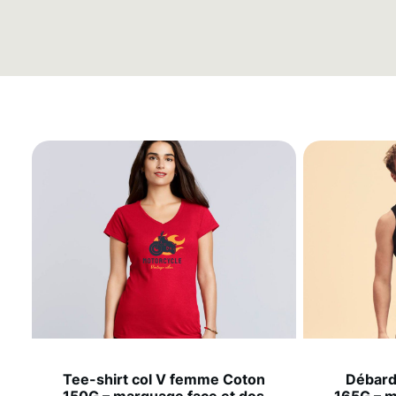
Tee-shirt col V femme Coton
Débar
150G – marquage face et dos
165G – m