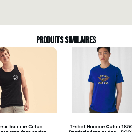
Produits similaires
deur homme Coton
T-shirt Homme Coton 185G
arquage face et dos
Broderie face et dos – BC