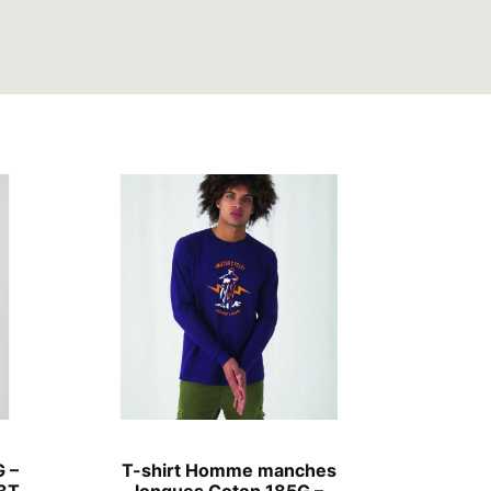
 –
T-shirt Homme manches
03T
longues Coton 185G –