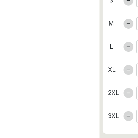
S
M
L
XL
2XL
3XL