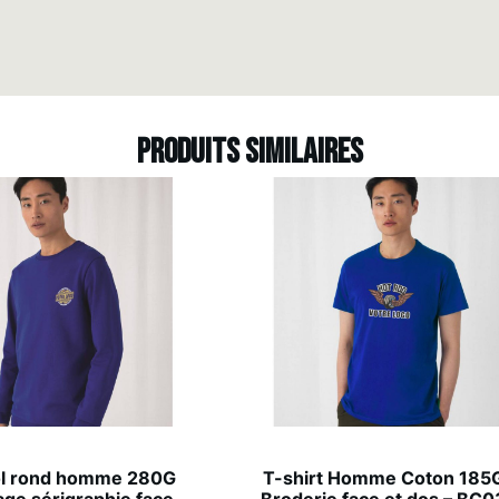
Produits similaires
ol rond homme 280G
T-shirt Homme Coton 185G
ge sérigraphie face
Broderie face et dos – BC