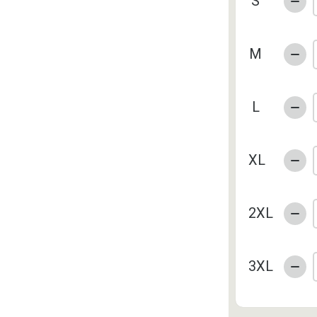
S
M
L
XL
2XL
3XL