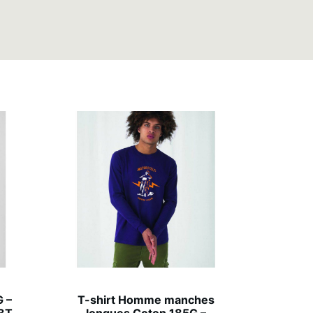
 –
T-shirt Homme manches
03T
longues Coton 185G –