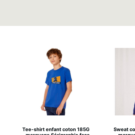
Tee-shirt enfant coton 185G
Sweat c
– marquage Sérigraphie face
– marqua