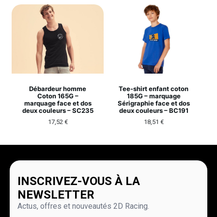
Débardeur homme
Tee-shirt enfant coton
Coton 165G –
185G – marquage
marquage face et dos
Sérigraphie face et dos
deux couleurs – SC235
deux couleurs – BC191
17,52
€
18,51
€
INSCRIVEZ-VOUS À LA
NEWSLETTER
Actus, offres et nouveautés 2D Racing.