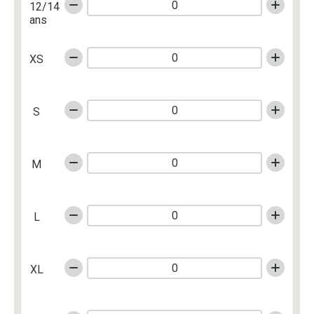
12/14
ans
XS
S
M
L
XL