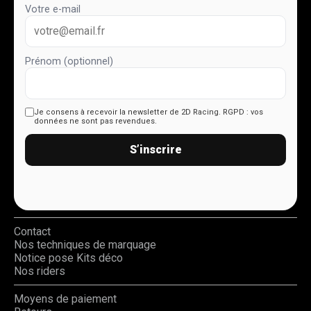
Votre e-mail
Prénom (optionnel)
Je consens à recevoir la newsletter de 2D Racing.
RGPD : vos
données ne sont pas revendues.
S’inscrire
Contact
Nos techniques de marquage
Notice pose Kits déco
Nos riders
Moyens de paiement