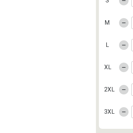
S
M
L
XL
2XL
3XL