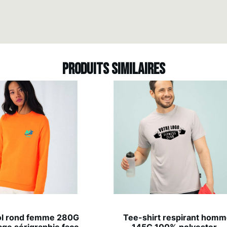
Produits similaires
ol rond femme 280G
Tee-shirt respirant hom
ge sérigraphie face
145G 100% polyester –