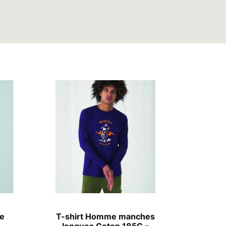
me
T-shirt Homme manches
longues Coton 185G –