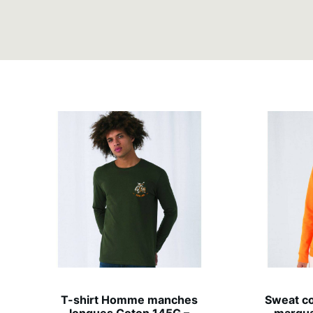
T-shirt Homme manches
Sweat c
longues Coton 145G –
– marqua