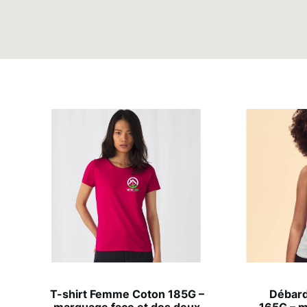
T-shirt Femme Coton 185G –
Débar
marquage face et dos deux
165G – m