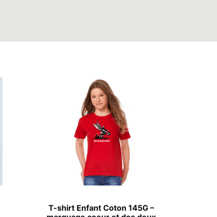
s
T-shirt Enfant Coton 145G –
marquage coeur et dos deux