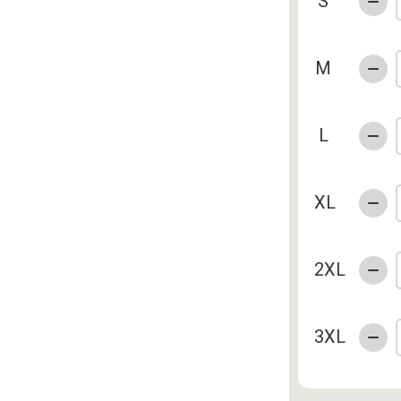
S
M
L
XL
2XL
3XL