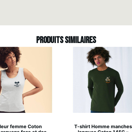
Produits similaires
deur femme Coton
T-shirt Homme manche
arquage face et dos
longues Coton 145G –