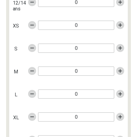
12/14
ans
XS
S
M
L
XL