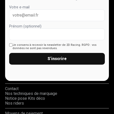
Votre e-mail
Prénom (optionnel)
Je consens à recevoir la newsletter de 2D Racing.
RGPD : vos
données ne sont pas revendues.
S’inscrire
Contact
Nos techniques de marquage
Notice pose Kits déco
Nos riders
Moyens de paiement