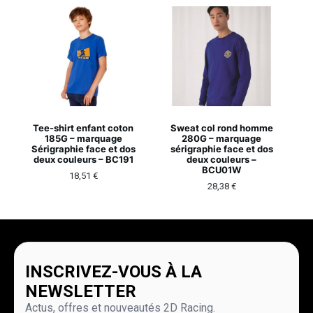
Tee-shirt enfant coton
Sweat col rond homme
185G – marquage
280G – marquage
Sérigraphie face et dos
sérigraphie face et dos
deux couleurs – BC191
deux couleurs –
BCU01W
18,51
€
28,38
€
INSCRIVEZ-VOUS À LA
NEWSLETTER
Actus, offres et nouveautés 2D Racing.