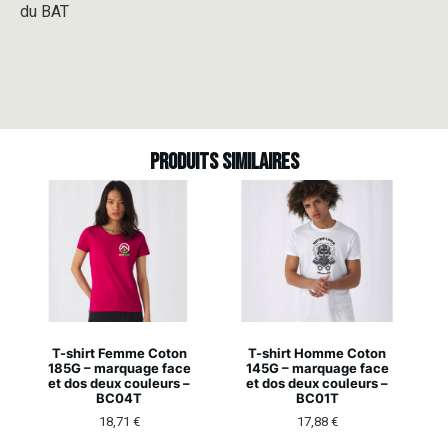
du BAT
Produits similaires
T-shirt Femme Coton
T-shirt Homme Coton
185G – marquage face
145G – marquage face
et dos deux couleurs –
et dos deux couleurs –
BC04T
BC01T
18,71
€
17,88
€