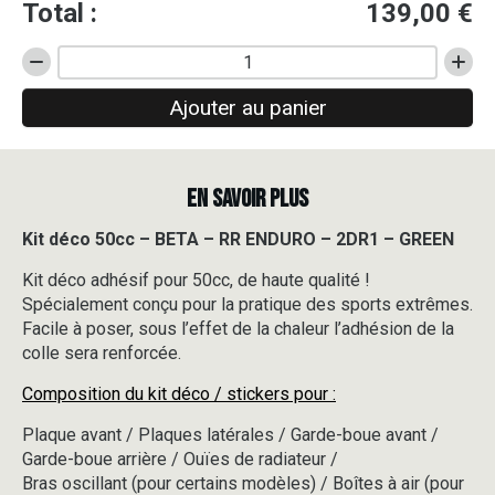
Total :
139,00
€
quantité
de
Ajouter au panier
Kit
déco
50cc
-
EN SAVOIR PLUS
BETA
-
RR
Kit déco 50cc – BETA – RR ENDURO – 2DR1 – GREEN
ENDURO
Kit déco adhésif pour 50cc, de haute qualité !
-
2DR1
Spécialement conçu pour la pratique des sports extrêmes.
-
Facile à poser, sous l’effet de la chaleur l’adhésion de la
GREEN
colle sera renforcée.
Composition du kit déco / stickers pour :
Plaque avant / Plaques latérales / Garde-boue avant /
Garde-boue arrière / Ouïes de radiateur /
Bras oscillant (pour certains modèles) / Boîtes à air (pour