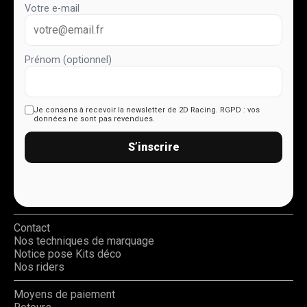
Votre e-mail
Prénom (optionnel)
Je consens à recevoir la newsletter de 2D Racing.
RGPD : vos
données ne sont pas revendues.
S’inscrire
Contact
Nos techniques de marquage
Notice pose Kits déco
Nos riders
Moyens de paiement