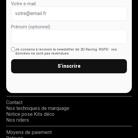
Votre e-mail
Prénom (optionnel)
Je consens à recevoir la newsletter de 2D Racing.
RGPD : vos
données ne sont pas revendues.
S’inscrire
Contact
Nos techniques de marquage
Notice pose Kits déco
Nos riders
Moyens de paiement