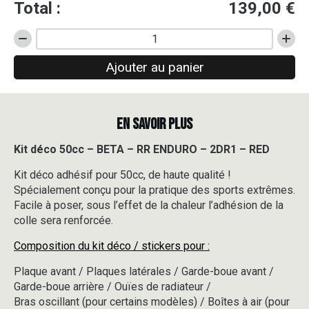
Total :
139,00
€
quantité
de
Ajouter au panier
Kit
déco
50cc
-
EN SAVOIR PLUS
BETA
-
RR
Kit déco 50cc – BETA – RR ENDURO – 2DR1 – RED
ENDURO
Kit déco adhésif pour 50cc, de haute qualité !
-
2DR1
Spécialement conçu pour la pratique des sports extrêmes.
-
Facile à poser, sous l’effet de la chaleur l’adhésion de la
RED
colle sera renforcée.
Composition du kit déco / stickers pour :
Plaque avant / Plaques latérales / Garde-boue avant /
Garde-boue arrière / Ouïes de radiateur /
Bras oscillant (pour certains modèles) / Boîtes à air (pour