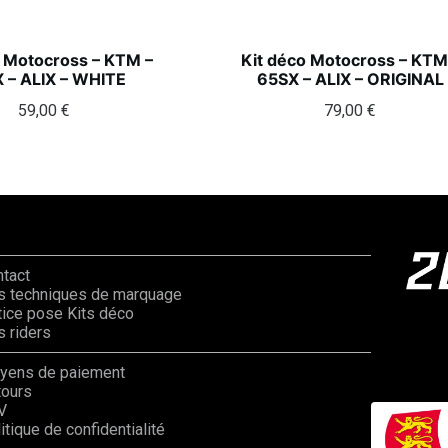
o Motocross – KTM –
Kit déco Motocross – KTM
 – ALIX – WHITE
65SX – ALIX – ORIGINAL
59,00
€
79,00
€
ntact
s techniques de marquage
ice pose Kits déco
 riders
yens de paiement
tours
V
itique de confidentialité