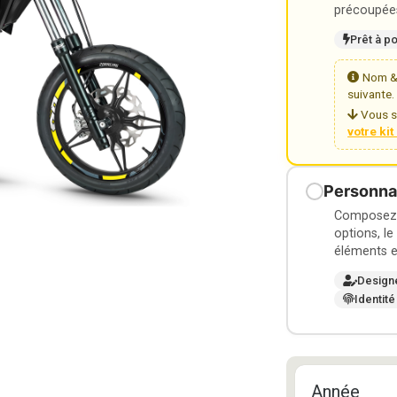
précoupées
Prêt à p
Nom & 
suivante.
Vous s
votre ki
Personnal
Composez v
options, le
éléments e
Design
Identité
Année