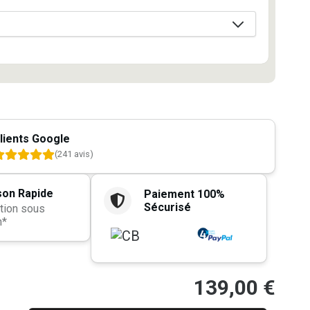
lients Google
(241 avis)
son Rapide
Paiement 100%
Sécurisé
tion sous
h*
139,00
€