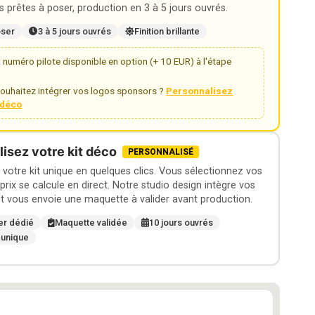
 prêtes à poser, production en 3 à 5 jours ouvrés.
oser
3 à 5 jours ouvrés
Finition brillante
numéro pilote disponible en option (+ 10 EUR) à l'étape
ouhaitez intégrer vos logos sponsors ?
Personnalisez
t déco
isez votre kit déco
PERSONNALISÉ
otre kit unique en quelques clics. Vous sélectionnez vos
 prix se calcule en direct. Notre studio design intègre vos
t vous envoie une maquette à valider avant production.
er dédié
Maquette validée
10 jours ouvrés
 unique