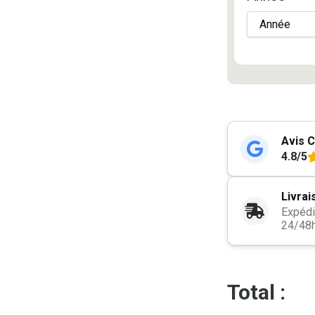
Avis C
4.8/5
Livrai
Expédi
24/48
Total :