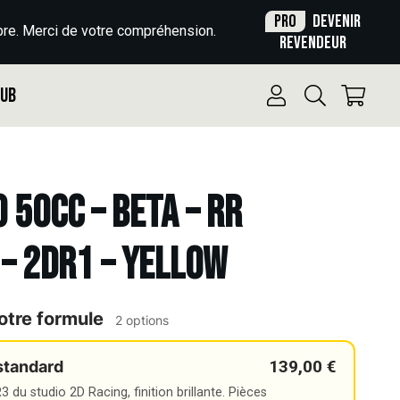
Pro
Devenir
re. Merci de votre compréhension.
revendeur
Pub
o 50cc – BETA – RR
– 2DR1 – YELLOW
otre formule
2 options
139,00 €
standard
 du studio 2D Racing, finition brillante. Pièces