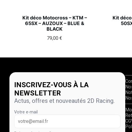
Kit déco Motocross – KTM –
Kit déc
65SX – AUZOUX – BLUE &
50SX
BLACK
79,00
€
Co
INSCRIVEZ-VOUS À LA
No
NEWSLETTER
Not
Nos
Actus, offres et nouveautés 2D Racing.
Mo
Votre e-mail
Re
CG
Pol