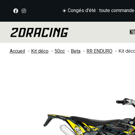
☀️ Congés d'été : toute commande
Ki
Accueil
Kit déco
50cc
Beta
RR ENDURO
Kit dé
Slideshow Items