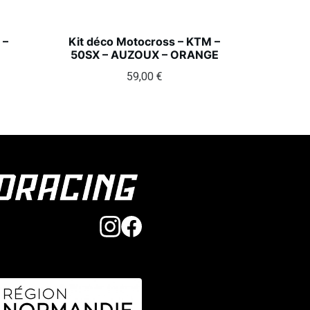
 –
Kit déco Motocross – KTM –
50SX – AUZOUX – ORANGE
59,00
€