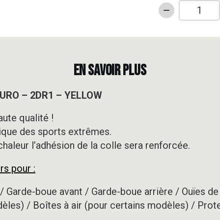
quantité
de
Kit
déco
50cc
EN SAVOIR PLUS
-
BETA
NDURO – 2DR1 – YELLOW
-
RR
ute qualité !
ENDURO
ique des sports extrêmes.
-
2DR1
 chaleur l’adhésion de la colle sera renforcée.
-
rs pour :
YELLOW
/ Garde-boue avant / Garde-boue arrière / Ouïes de 
dèles) / Boîtes à air (pour certains modèles) / Prot