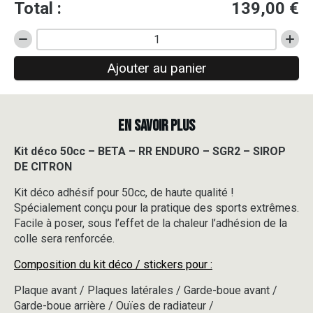
Total :
139,00
€
quantité
de
Ajouter au panier
Kit
déco
50cc
-
EN SAVOIR PLUS
BETA
-
RR
Kit déco 50cc – BETA – RR ENDURO – SGR2 – SIROP
ENDURO
DE CITRON
-
SGR2
Kit déco adhésif pour 50cc, de haute qualité !
-
Spécialement conçu pour la pratique des sports extrêmes.
SIROP
Facile à poser, sous l’effet de la chaleur l’adhésion de la
DE
colle sera renforcée.
CITRON
Composition du kit déco / stickers pour :
Plaque avant / Plaques latérales / Garde-boue avant /
Garde-boue arrière / Ouïes de radiateur /