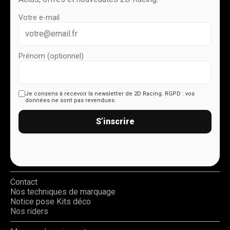
Votre e-mail
Prénom (optionnel)
Je consens à recevoir la newsletter de 2D Racing.
RGPD : vos
données ne sont pas revendues.
S’inscrire
Contact
Nos techniques de marquage
Notice pose Kits déco
Nos riders