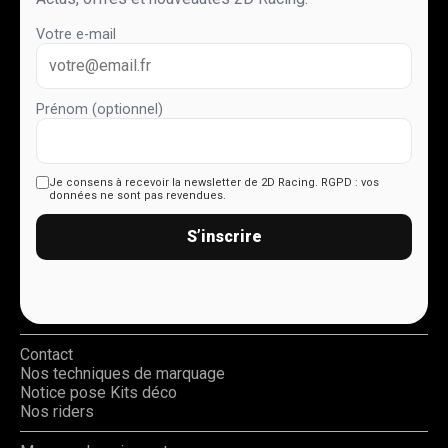
Votre e-mail
Prénom (optionnel)
Je consens à recevoir la newsletter de 2D Racing.
RGPD : vos
données ne sont pas revendues.
S’inscrire
Contact
Nos techniques de marquage
Notice pose Kits déco
Nos riders