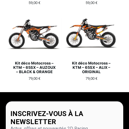
59,00
€
59,00
€
Kit déco Motocross –
Kit déco Motocross –
KTM – 65SX – AUZOUX
KTM – 65SX – ALIX –
– BLACK & ORANGE
ORIGINAL
79,00
€
79,00
€
INSCRIVEZ-VOUS À LA
NEWSLETTER
Actus, offres et nouveautés 2D Racing.