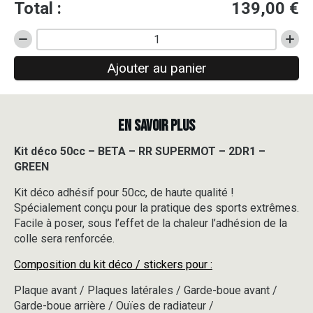
Total :
139,00
€
quantité
de
Ajouter au panier
Kit
déco
50cc
-
EN SAVOIR PLUS
BETA
-
RR
Kit déco 50cc – BETA – RR SUPERMOT – 2DR1 –
SUPERMOT
GREEN
-
2DR1
Kit déco adhésif pour 50cc, de haute qualité !
-
Spécialement conçu pour la pratique des sports extrêmes.
GREEN
Facile à poser, sous l’effet de la chaleur l’adhésion de la
colle sera renforcée.
Composition du kit déco / stickers pour :
Plaque avant / Plaques latérales / Garde-boue avant /
Garde-boue arrière / Ouïes de radiateur /