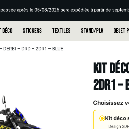
 passée après le 05/08/2026 sera expédiée à partir de septemb
t déco
Stickers
Textiles
Stand/PLV
Objet 
 – DERBI – DRD – 2DR1 – BLUE
Kit déco
2DR1 – 
Choisissez v
Kit déco 
Design 2DR3