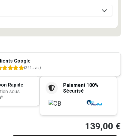
lients Google
(241 avis)
son Rapide
Paiement 100%
Sécurisé
tion sous
h*
139,00
€