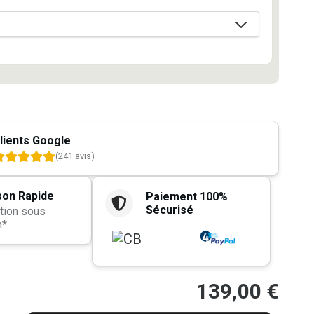
lients Google
(241 avis)
son Rapide
Paiement 100%
Sécurisé
tion sous
h*
139,00
€