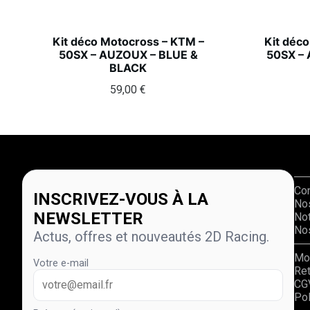
Kit déco Motocross – KTM –
Kit déc
50SX – AUZOUX – BLUE &
50SX –
BLACK
59,00
€
Co
INSCRIVEZ-VOUS À LA
No
NEWSLETTER
Not
Nos
Actus, offres et nouveautés 2D Racing.
Mo
Votre e-mail
Re
CG
Pol