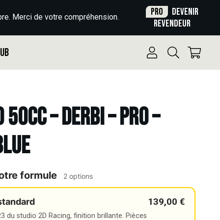
Pro
Devenir
re. Merci de votre compréhension.
revendeur
Pub
 50cc – DERBI – PRO –
BLUE
otre formule
2 options
139,00 €
standard
 du studio 2D Racing, finition brillante. Pièces