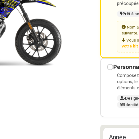
précoupées
Prêt à p
Nom & 
suivante.
Vous s
votre ki
Personnal
Composez v
options, le
éléments e
Design
Identité
Année