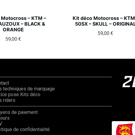
o Motocross – KTM –
Kit déco Motocross – KTM
 AUZOUX – BLACK &
50SX – SKULL – ORIGINA
ORANGE
59,00
€
59,00
€
ntact
s techniques de marquage
ice pose Kits déco
 riders
yens de paiement
tours
V
itique de confidentialité