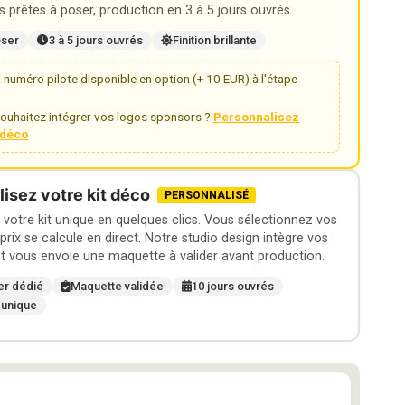
 prêtes à poser, production en 3 à 5 jours ouvrés.
oser
3 à 5 jours ouvrés
Finition brillante
numéro pilote disponible en option (+ 10 EUR) à l'étape
ouhaitez intégrer vos logos sponsors ?
Personnalisez
t déco
isez votre kit déco
PERSONNALISÉ
otre kit unique en quelques clics. Vous sélectionnez vos
 prix se calcule en direct. Notre studio design intègre vos
t vous envoie une maquette à valider avant production.
er dédié
Maquette validée
10 jours ouvrés
 unique