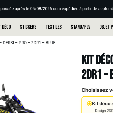
 passée après le 05/08/2026 sera expédiée à partir de septemb
t déco
Stickers
Textiles
Stand/PLV
Objet 
 – DERBI – PRO – 2DR1 – BLUE
Kit déco
2DR1 – 
Choisissez v
Kit déco 
Design 2DR3