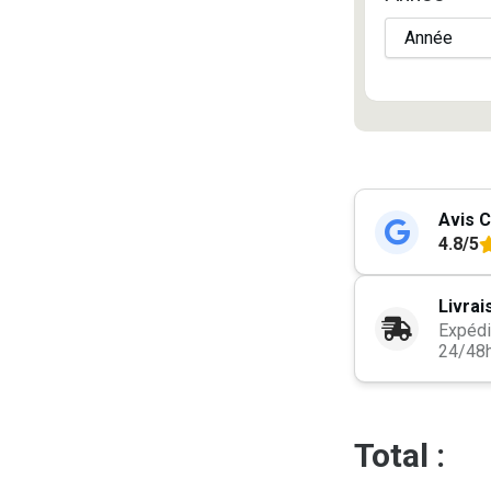
Avis C
4.8/5
Livrai
Expédi
24/48
Total :