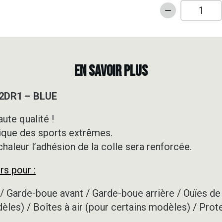
quantité
de
Kit
déco
50cc
EN SAVOIR PLUS
-
DERBI
 2DR1 – BLUE
-
PRO
ute qualité !
-
ique des sports extrêmes.
2DR1
-
 chaleur l’adhésion de la colle sera renforcée.
BLUE
rs pour :
/ Garde-boue avant / Garde-boue arrière / Ouïes de 
dèles) / Boîtes à air (pour certains modèles) / Prot