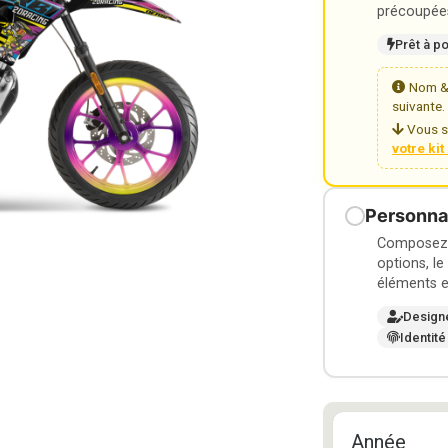
précoupées
Prêt à p
Nom & 
suivante.
Vous s
votre ki
Personnal
Composez v
options, le
éléments e
Design
Identité
Année