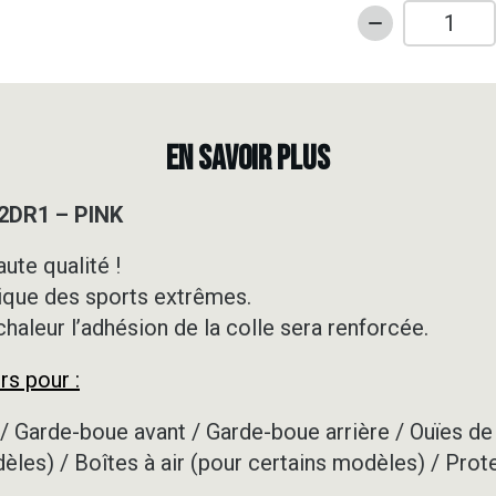
quantité
de
Kit
déco
50cc
EN SAVOIR PLUS
-
DERBI
 2DR1 – PINK
-
PRO
ute qualité !
-
ique des sports extrêmes.
2DR1
-
 chaleur l’adhésion de la colle sera renforcée.
PINK
rs pour :
/ Garde-boue avant / Garde-boue arrière / Ouïes de 
dèles) / Boîtes à air (pour certains modèles) / Prot