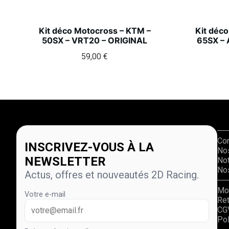
Kit déco Motocross – KTM –
Kit déc
50SX – VRT20 – ORIGINAL
65SX –
59,00
€
Co
INSCRIVEZ-VOUS À LA
No
NEWSLETTER
Not
Nos
Actus, offres et nouveautés 2D Racing.
Mo
Votre e-mail
Re
CG
Pol