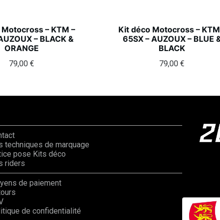
o Motocross – KTM –
Kit déco Motocross – KTM
 AUZOUX – BLACK &
65SX – AUZOUX – BLUE 
ORANGE
BLACK
79,00
€
79,00
€
ntact
s techniques de marquage
ice pose Kits déco
 riders
yens de paiement
tours
V
itique de confidentialité