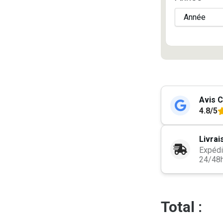
Avis C
4.8/5
Livrai
Expédi
24/48
Total :