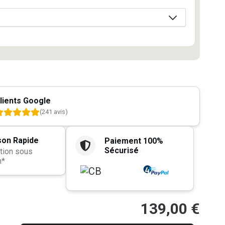
lients Google
(241 avis)
son Rapide
Paiement 100%
Sécurisé
tion sous
h*
139,00
€