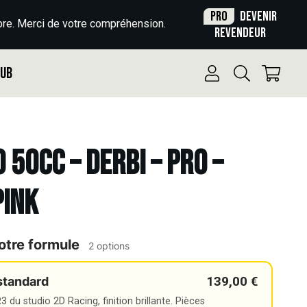
Pro
Devenir
re. Merci de votre compréhension.
revendeur
Pub
 50cc – DERBI – PRO –
PINK
otre formule
2 options
139,00 €
standard
 du studio 2D Racing, finition brillante. Pièces