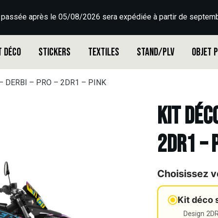
 passée après le 05/08/2026 sera expédiée à partir de septemb
t déco
Stickers
Textiles
Stand/PLV
Objet 
 – DERBI – PRO – 2DR1 – PINK
Kit déco
2DR1 – 
Choisissez v
Kit déco 
Design 2DR3