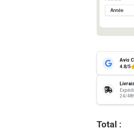
Avis C
4.8/5
Livrai
Expédi
24/48
Total :