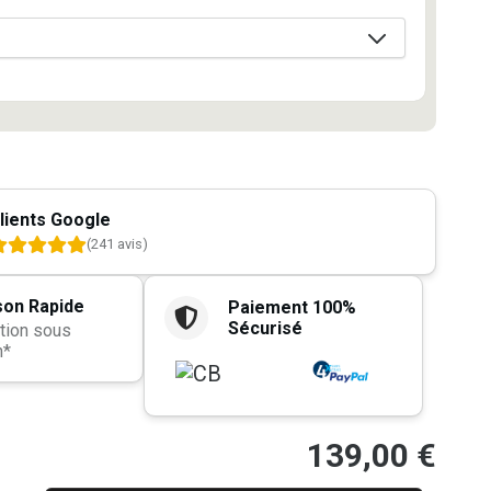
lients Google
(241 avis)
son Rapide
Paiement 100%
Sécurisé
tion sous
h*
139,00
€