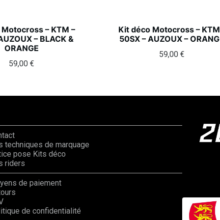
o Motocross – KTM –
Kit déco Motocross – KTM
 AUZOUX – BLACK &
50SX – AUZOUX – ORANG
ORANGE
59,00
€
59,00
€
ntact
s techniques de marquage
ice pose Kits déco
 riders
yens de paiement
tours
V
itique de confidentialité