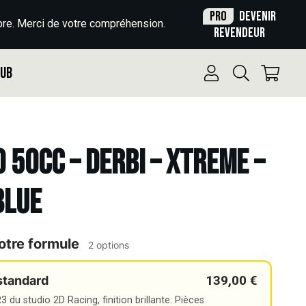
Pro
Devenir
re. Merci de votre compréhension.
revendeur
Pub
o 50cc – DERBI – XTREME –
BLUE
otre formule
2 options
139,00 €
standard
 du studio 2D Racing, finition brillante. Pièces