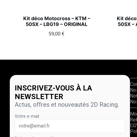
Kit déco Motocross – KTM –
Kit déc
50SX – LBG19 – ORIGINAL
50SX –
59,00
€
Co
INSCRIVEZ-VOUS À LA
No
NEWSLETTER
Not
Nos
Actus, offres et nouveautés 2D Racing.
Mo
Votre e-mail
Re
CG
Pol