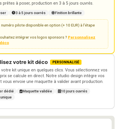
 prêtes à poser, production en 3 à 5 jours ouvrés.
oser
3 à 5 jours ouvrés
Finition brillante
numéro pilote disponible en option (+ 10 EUR) à l'étape
ouhaitez intégrer vos logos sponsors ?
Personnalisez
t déco
isez votre kit déco
PERSONNALISÉ
otre kit unique en quelques clics. Vous sélectionnez vos
 prix se calcule en direct. Notre studio design intègre vos
t vous envoie une maquette à valider avant production.
er dédié
Maquette validée
10 jours ouvrés
 unique