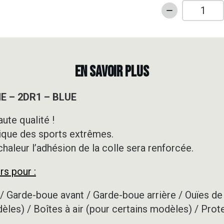
quantité
de
Kit
déco
50cc
EN SAVOIR PLUS
-
DERBI
ME – 2DR1 – BLUE
-
XTREME
ute qualité !
-
ique des sports extrêmes.
2DR1
-
 chaleur l’adhésion de la colle sera renforcée.
BLUE
rs pour :
/ Garde-boue avant / Garde-boue arrière / Ouïes de 
dèles) / Boîtes à air (pour certains modèles) / Prot