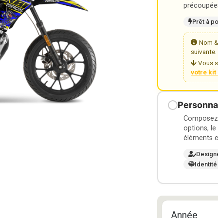
précoupées
Prêt à p
Nom & 
suivante.
Vous s
votre ki
Personnal
Composez v
options, le
éléments e
Design
Identité
Année