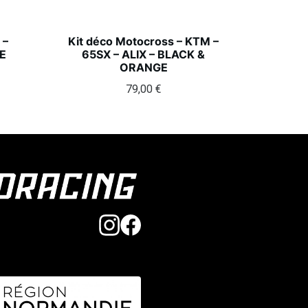
 –
Kit déco Motocross – KTM –
E
65SX – ALIX – BLACK &
ORANGE
79,00
€