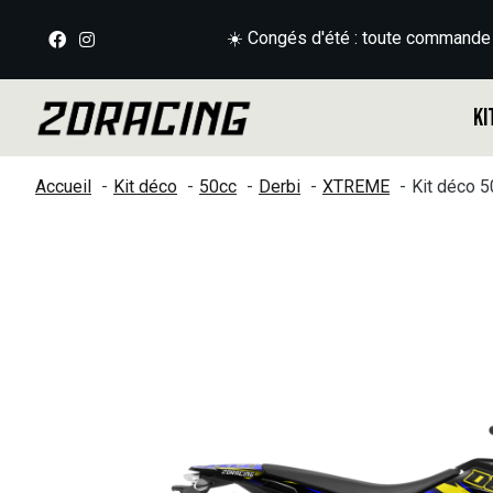
☀️ Congés d'été : toute commande
Ki
Accueil
Kit déco
50cc
Derbi
XTREME
Kit déco 
Slideshow Items