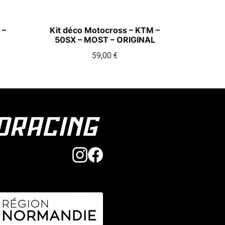
 –
Kit déco Motocross – KTM –
50SX – MOST – ORIGINAL
59,00
€