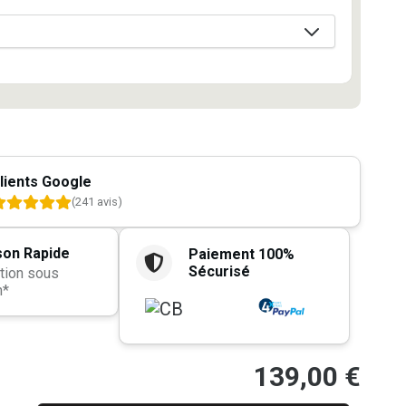
lients Google
(241 avis)
son Rapide
Paiement 100%
Sécurisé
tion sous
h*
139,00
€