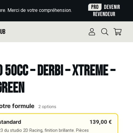
Pro
Devenir
re. Merci de votre compréhension.
revendeur
Pub
o 50cc – DERBI – XTREME –
GREEN
otre formule
2 options
139,00 €
standard
 du studio 2D Racing, finition brillante. Pièces