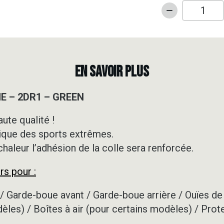
quantité
de
Kit
déco
50cc
EN SAVOIR PLUS
-
DERBI
ME – 2DR1 – GREEN
-
XTREME
ute qualité !
-
ique des sports extrêmes.
2DR1
-
 chaleur l’adhésion de la colle sera renforcée.
GREEN
rs pour :
/ Garde-boue avant / Garde-boue arrière / Ouïes de 
dèles) / Boîtes à air (pour certains modèles) / Prot