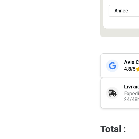
Avis C
4.8/5
Livrai
Expédi
24/48
Total :