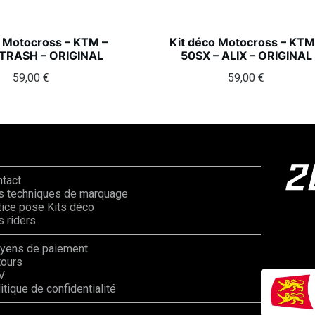
o Motocross – KTM –
Kit déco Motocross – KTM
 TRASH – ORIGINAL
50SX – ALIX – ORIGINAL
59,00
€
59,00
€
ntact
s techniques de marquage
ice pose Kits déco
 riders
yens de paiement
tours
V
itique de confidentialité