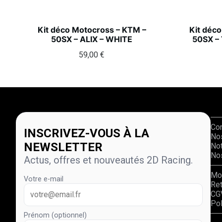
Kit déco Motocross – KTM –
Kit déc
50SX – ALIX – WHITE
50SX –
59,00
€
Co
INSCRIVEZ-VOUS À LA
No
NEWSLETTER
Not
Nos
Actus, offres et nouveautés 2D Racing.
Mo
Votre e-mail
Re
CG
Pol
Prénom (optionnel)