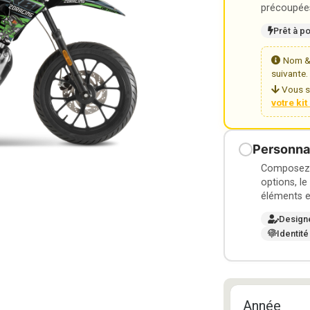
précoupées
Prêt à p
Nom & 
suivante.
Vous s
votre ki
Personnal
Composez v
options, le
éléments e
Design
Identité
Année