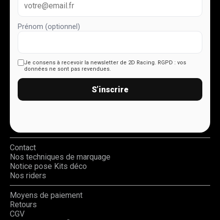
Prénom (optionnel)
Je consens à recevoir la newsletter de 2D Racing.
RGPD : vos
données ne sont pas revendues.
S’inscrire
Contact
Nos techniques de marquage
Notice pose Kits déco
Nos riders
Moyens de paiement
Retours
CGV