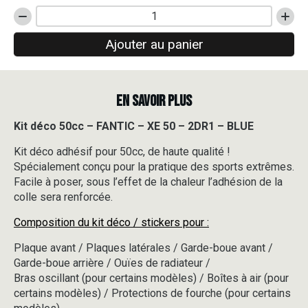
quantité
de
Ajouter au panier
Kit
déco
50cc
-
EN SAVOIR PLUS
FANTIC
-
XE
Kit déco 50cc – FANTIC – XE 50 – 2DR1 – BLUE
50
Kit déco adhésif pour 50cc, de haute qualité !
-
2DR1
Spécialement conçu pour la pratique des sports extrêmes.
-
Facile à poser, sous l’effet de la chaleur l’adhésion de la
BLUE
colle sera renforcée.
Composition du kit déco / stickers pour :
Plaque avant / Plaques latérales / Garde-boue avant /
Garde-boue arrière / Ouïes de radiateur /
Bras oscillant (pour certains modèles) / Boîtes à air (pour
certains modèles) / Protections de fourche (pour certains