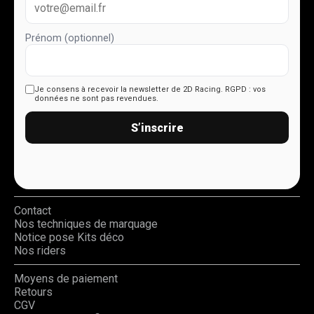
Prénom (optionnel)
Je consens à recevoir la newsletter de 2D Racing.
RGPD : vos
données ne sont pas revendues.
S’inscrire
Contact
Nos techniques de marquage
Notice pose Kits déco
Nos riders
Moyens de paiement
Retours
CGV