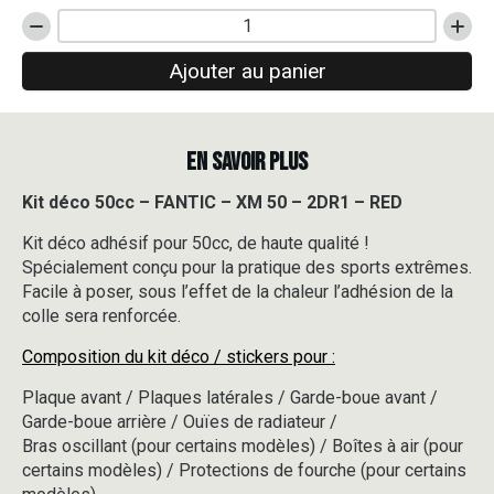
quantité
de
Ajouter au panier
Kit
déco
50cc
-
EN SAVOIR PLUS
FANTIC
-
XM
Kit déco 50cc – FANTIC – XM 50 – 2DR1 – RED
50
Kit déco adhésif pour 50cc, de haute qualité !
-
2DR1
Spécialement conçu pour la pratique des sports extrêmes.
-
Facile à poser, sous l’effet de la chaleur l’adhésion de la
RED
colle sera renforcée.
Composition du kit déco / stickers pour :
Plaque avant / Plaques latérales / Garde-boue avant /
Garde-boue arrière / Ouïes de radiateur /
Bras oscillant (pour certains modèles) / Boîtes à air (pour
certains modèles) / Protections de fourche (pour certains