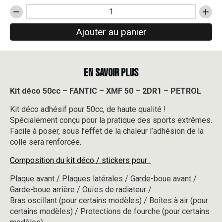
quantité
de
Ajouter au panier
Kit
déco
50cc
-
EN SAVOIR PLUS
FANTIC
-
XMF
Kit déco 50cc – FANTIC – XMF 50 – 2DR1 – PETROL
50
Kit déco adhésif pour 50cc, de haute qualité !
-
2DR1
Spécialement conçu pour la pratique des sports extrêmes.
-
Facile à poser, sous l’effet de la chaleur l’adhésion de la
PETROL
colle sera renforcée.
Composition du kit déco / stickers pour :
Plaque avant / Plaques latérales / Garde-boue avant /
Garde-boue arrière / Ouïes de radiateur /
Bras oscillant (pour certains modèles) / Boîtes à air (pour
certains modèles) / Protections de fourche (pour certains