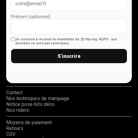
Prénom (optionnel)
Je consens à recevoir la newsletter de 2D Racing.
RGPD : vos
données ne sont pas revendues.
S’inscrire
Contact
Nos techniques de marquage
Notice pose Kits déco
Nos riders
Moyens de paiement
Retours
CGV