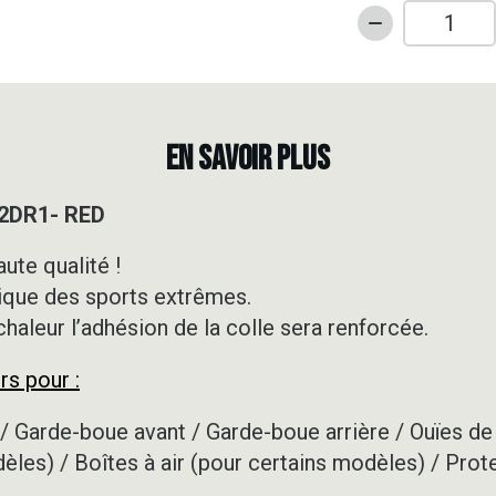
quantité
de
Kit
déco
50cc
EN SAVOIR PLUS
-
RIEJU
 2DR1- RED
-
MRT
ute qualité !
-
ique des sports extrêmes.
2DR1-
RED
 chaleur l’adhésion de la colle sera renforcée.
rs pour :
/ Garde-boue avant / Garde-boue arrière / Ouïes de 
dèles) / Boîtes à air (pour certains modèles) / Prot