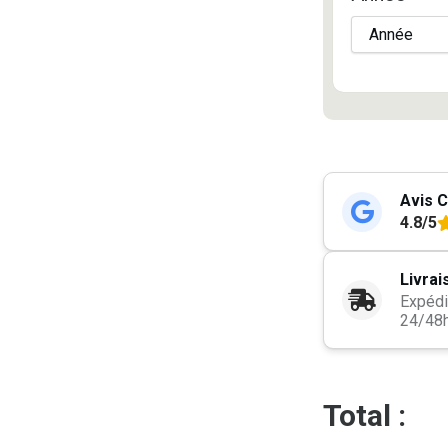
Avis C
4.8/5
Livrai
Expédi
24/48
Total :