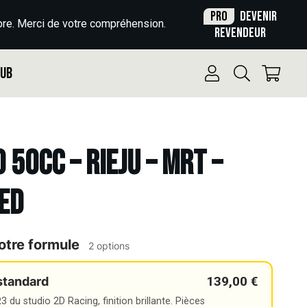
Pro
Devenir
re. Merci de votre compréhension.
revendeur
Pub
 50cc – RIEJU – MRT –
ED
otre formule
2 options
139,00 €
standard
 du studio 2D Racing, finition brillante. Pièces