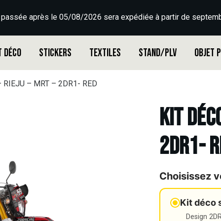
 passée après le 05/08/2026 sera expédiée à partir de septemb
t déco
Stickers
Textiles
Stand/PLV
Objet 
 – RIEJU – MRT – 2DR1- RED
Kit déco
2DR1- R
Choisissez v
Kit déco 
Design 2DR3