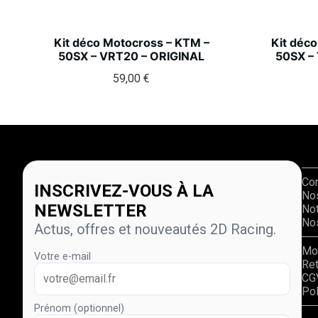
Kit déco Motocross – KTM –
Kit déc
50SX – VRT20 – ORIGINAL
50SX –
59,00
€
Co
INSCRIVEZ-VOUS À LA
No
NEWSLETTER
Not
Nos
Actus, offres et nouveautés 2D Racing.
Mo
Votre e-mail
Re
CG
Pol
Prénom (optionnel)