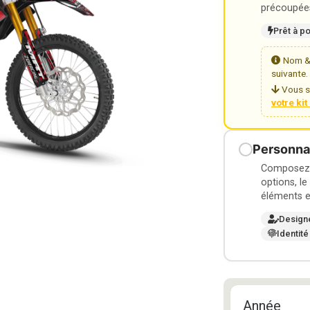
précoupées
Prêt à p
Nom & 
suivante.
Vous s
votre ki
Personnal
Composez v
options, le
éléments e
Design
Identité
Année