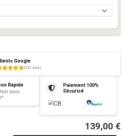
lients Google
(241 avis)
son Rapide
Paiement 100%
Sécurisé
tion sous
h*
139,00
€