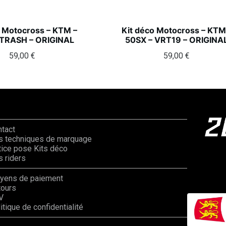
o Motocross – KTM –
Kit déco Motocross – KTM
 TRASH – ORIGINAL
50SX – VRT19 – ORIGINA
59,00
€
59,00
€
ntact
s techniques de marquage
ice pose Kits déco
 riders
yens de paiement
tours
V
itique de confidentialité