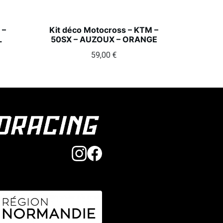
 –
Kit déco Motocross – KTM –
L
50SX – AUZOUX – ORANGE
59,00
€