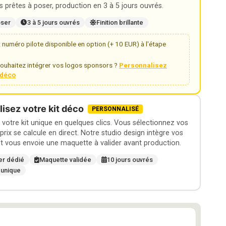
 prêtes à poser, production en 3 à 5 jours ouvrés.
oser
3 à 5 jours ouvrés
Finition brillante
numéro pilote disponible en option (+ 10 EUR) à l'étape
ouhaitez intégrer vos logos sponsors ?
Personnalisez
t déco
isez votre kit déco
PERSONNALISÉ
otre kit unique en quelques clics. Vous sélectionnez vos
 prix se calcule en direct. Notre studio design intègre vos
t vous envoie une maquette à valider avant production.
er dédié
Maquette validée
10 jours ouvrés
 unique