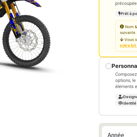
précoupées
Prêt à p
Nom & 
suivante.
Vous s
votre ki
Personnal
Composez v
options, le
éléments e
Design
Identité
Année