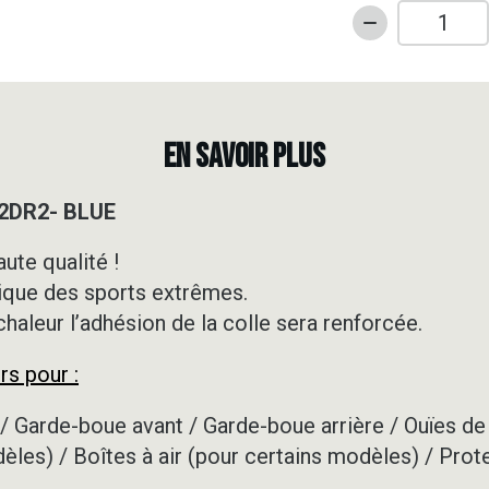
quantité
de
Kit
déco
50cc
EN SAVOIR PLUS
-
RIEJU
 2DR2- BLUE
-
MRT
ute qualité !
-
ique des sports extrêmes.
2DR2-
BLUE
 chaleur l’adhésion de la colle sera renforcée.
rs pour :
/ Garde-boue avant / Garde-boue arrière / Ouïes de 
dèles) / Boîtes à air (pour certains modèles) / Prot