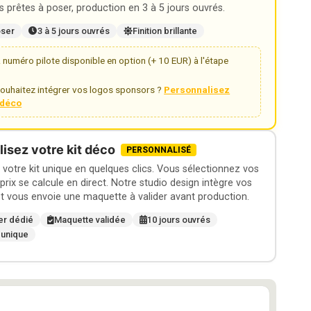
 prêtes à poser, production en 3 à 5 jours ouvrés.
oser
3 à 5 jours ouvrés
Finition brillante
numéro pilote disponible en option (+ 10 EUR) à l'étape
ouhaitez intégrer vos logos sponsors ?
Personnalisez
t déco
isez votre kit déco
PERSONNALISÉ
otre kit unique en quelques clics. Vous sélectionnez vos
 prix se calcule en direct. Notre studio design intègre vos
t vous envoie une maquette à valider avant production.
er dédié
Maquette validée
10 jours ouvrés
 unique