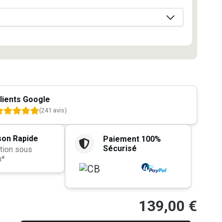
lients Google
(241 avis)
son Rapide
Paiement 100%
Sécurisé
tion sous
h*
139,00
€