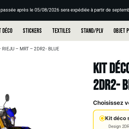
 passée après le 05/08/2026 sera expédiée à partir de septemb
t déco
Stickers
Textiles
Stand/PLV
Objet 
 – RIEJU – MRT – 2DR2- BLUE
Kit déco
2DR2- B
Choisissez v
Kit déco 
Design 2DR3