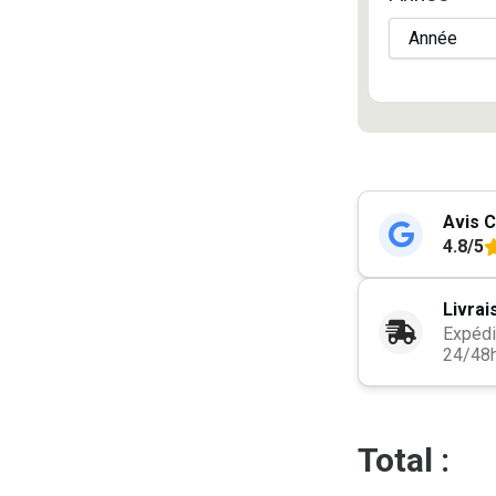
Avis C
4.8/5
Livrai
Expédi
24/48
Total :