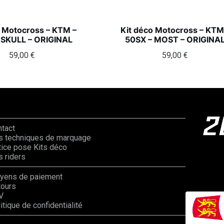
o Motocross – KTM –
Kit déco Motocross – KTM
 SKULL – ORIGINAL
50SX – MOST – ORIGINA
59,00
€
59,00
€
ntact
s techniques de marquage
ice pose Kits déco
 riders
yens de paiement
tours
V
itique de confidentialité