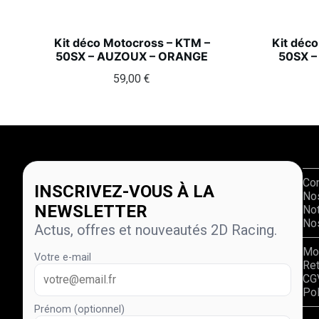
Kit déco Motocross – KTM –
Kit déc
50SX – AUZOUX – ORANGE
50SX –
59,00
€
Co
INSCRIVEZ-VOUS À LA
No
NEWSLETTER
Not
Nos
Actus, offres et nouveautés 2D Racing.
Mo
Votre e-mail
Re
CG
Pol
Prénom (optionnel)