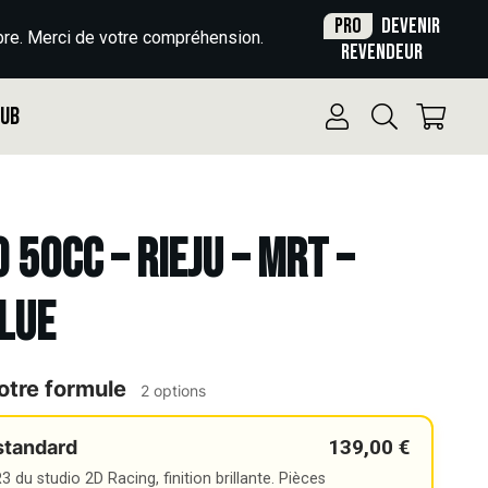
Pro
Devenir
re. Merci de votre compréhension.
revendeur
Pub
 50cc – RIEJU – MRT –
LUE
otre formule
2 options
139,00 €
standard
 du studio 2D Racing, finition brillante. Pièces