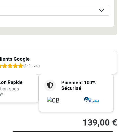
lients Google
(241 avis)
son Rapide
Paiement 100%
Sécurisé
tion sous
h*
139,00
€