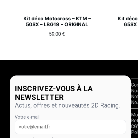
Kit déco Motocross – KTM –
Kit déc
50SX – LBG19 – ORIGINAL
65SX 
59,00
€
Co
INSCRIVEZ-VOUS À LA
No
NEWSLETTER
Not
Nos
Actus, offres et nouveautés 2D Racing.
Mo
Votre e-mail
Re
CG
Pol