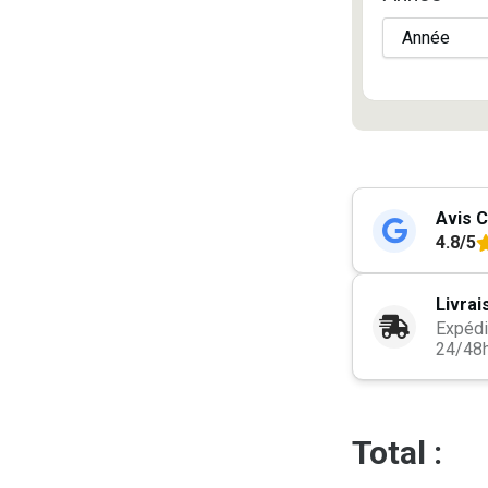
Avis C
4.8/5
Livrai
Expédi
24/48
Total :