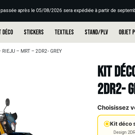
 passée après le 05/08/2026 sera expédiée à partir de septemb
t déco
Stickers
Textiles
Stand/PLV
Objet 
 – RIEJU – MRT – 2DR2- GREY
Kit déco
2DR2- G
Choisissez v
Kit déco 
Design 2DR3