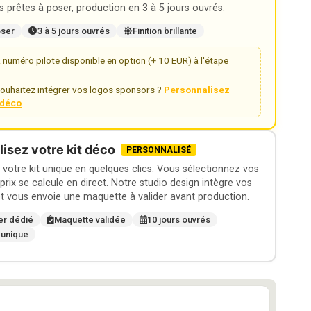
 prêtes à poser, production en 3 à 5 jours ouvrés.
oser
3 à 5 jours ouvrés
Finition brillante
numéro pilote disponible en option (+ 10 EUR) à l'étape
ouhaitez intégrer vos logos sponsors ?
Personnalisez
t déco
isez votre kit déco
PERSONNALISÉ
otre kit unique en quelques clics. Vous sélectionnez vos
 prix se calcule en direct. Notre studio design intègre vos
t vous envoie une maquette à valider avant production.
er dédié
Maquette validée
10 jours ouvrés
 unique