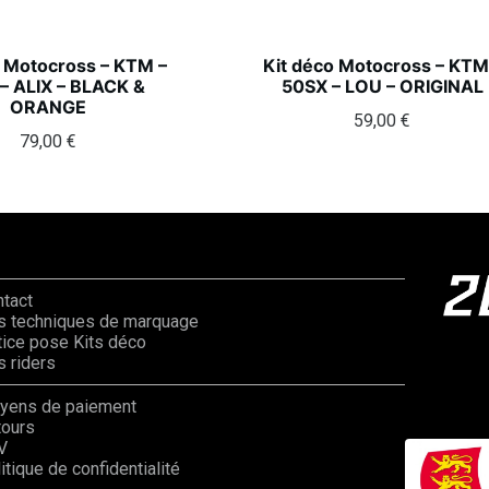
o Motocross – KTM –
Kit déco Motocross – KTM
– ALIX – BLACK &
50SX – LOU – ORIGINAL
ORANGE
59,00
€
79,00
€
ntact
s techniques de marquage
ice pose Kits déco
 riders
yens de paiement
tours
V
itique de confidentialité