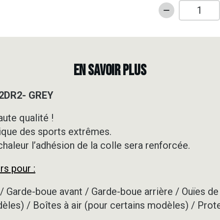
quantité
de
Kit
déco
50cc
EN SAVOIR PLUS
-
RIEJU
 2DR2- GREY
-
MRT
ute qualité !
-
ique des sports extrêmes.
2DR2-
GREY
 chaleur l’adhésion de la colle sera renforcée.
rs pour :
/ Garde-boue avant / Garde-boue arrière / Ouïes de 
dèles) / Boîtes à air (pour certains modèles) / Prot