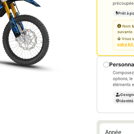
précoupées
Prêt à p
Nom & 
suivante.
Vous s
votre ki
Personnal
Composez v
options, le
éléments e
Design
Identité
Année