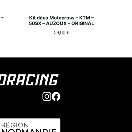
 –
Kit déco Motocross – KTM –
50SX – AUZOUX – ORIGINAL
59,00
€