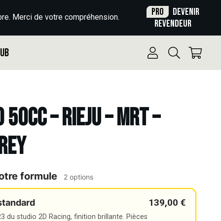
Pro
Devenir
re. Merci de votre compréhension.
revendeur
Pub
 50cc – RIEJU – MRT –
REY
otre formule
2 options
139,00 €
standard
 du studio 2D Racing, finition brillante. Pièces