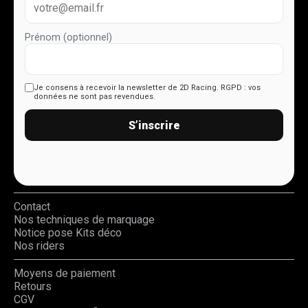
Prénom (optionnel)
Je consens à recevoir la newsletter de 2D Racing.
RGPD : vos
données ne sont pas revendues.
S’inscrire
Contact
Nos techniques de marquage
Notice pose Kits déco
Nos riders
Moyens de paiement
Retours
CGV