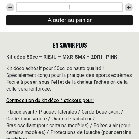
quantité
de
Ajouter au panier
Kit
déco
50cc
-
EN SAVOIR PLUS
RIEJU
-
MXR-
Kit déco 50cc – RIEJU – MXR-SMX – 2DR1- PINK
SMX
Kit déco adhésif pour 50cc, de haute qualité !
-
2DR1-
Spécialement conçu pour la pratique des sports extrêmes.
PINK
Facile à poser, sous l’effet de la chaleur l’adhésion de la
colle sera renforcée.
Composition du kit déco / stickers pour :
Plaque avant / Plaques latérales / Garde-boue avant /
Garde-boue arrière / Ouïes de radiateur /
Bras oscillant (pour certains modèles) / Boîtes à air (pour
certains modèles) / Protections de fourche (pour certains