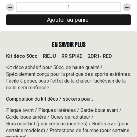
quantité
de
Ajouter au panier
Kit
déco
50cc
-
EN SAVOIR PLUS
RIEJU
-
RR
Kit déco 50cc – RIEJU – RR SPIKE – 2DR1- RED
SPIKE
Kit déco adhésif pour 50cc, de haute qualité !
-
2DR1-
Spécialement conçu pour la pratique des sports extrêmes.
RED
Facile à poser, sous l’effet de la chaleur l’adhésion de la
colle sera renforcée.
Composition du kit déco / stickers pour :
Plaque avant / Plaques latérales / Garde-boue avant /
Garde-boue arrière / Ouïes de radiateur /
Bras oscillant (pour certains modèles) / Boîtes à air (pour
certains modèles) / Protections de fourche (pour certains