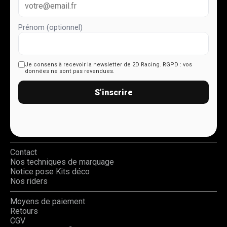
Prénom (optionnel)
Je consens à recevoir la newsletter de 2D Racing.
RGPD : vos
données ne sont pas revendues.
S’inscrire
Contact
Nos techniques de marquage
Notice pose Kits déco
Nos riders
Moyens de paiement
Retours
CGV