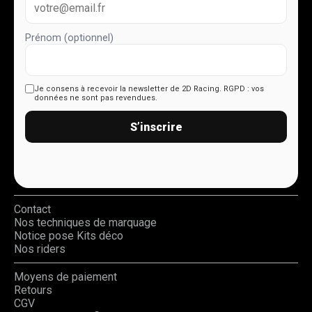
Prénom (optionnel)
Je consens à recevoir la newsletter de 2D Racing.
RGPD : vos
données ne sont pas revendues.
S’inscrire
Contact
Nos techniques de marquage
Notice pose Kits déco
Nos riders
Moyens de paiement
Retours
CGV