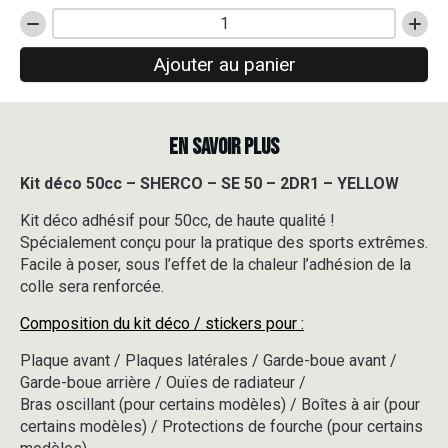
quantité
de
Ajouter au panier
Kit
déco
50cc
-
EN SAVOIR PLUS
SHERCO
-
SE
Kit déco 50cc – SHERCO – SE 50 – 2DR1 – YELLOW
50
Kit déco adhésif pour 50cc, de haute qualité !
-
2DR1
Spécialement conçu pour la pratique des sports extrêmes.
-
Facile à poser, sous l’effet de la chaleur l’adhésion de la
YELLOW
colle sera renforcée.
Composition du kit déco / stickers pour :
Plaque avant / Plaques latérales / Garde-boue avant /
Garde-boue arrière / Ouïes de radiateur /
Bras oscillant (pour certains modèles) / Boîtes à air (pour
certains modèles) / Protections de fourche (pour certains